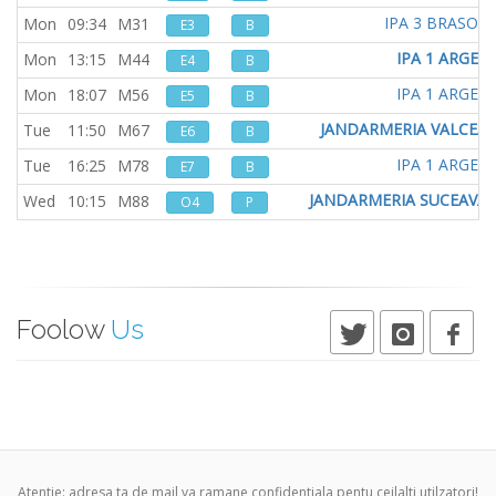
IPA 3 BRASOV
Mon
09:34
M31
E3
B
IPA 1 ARGES
Mon
13:15
M44
E4
B
IPA 1 ARGES
Mon
18:07
M56
E5
B
JANDARMERIA VALCEA
Tue
11:50
M67
E6
B
IPA 1 ARGES
Tue
16:25
M78
E7
B
JANDARMERIA SUCEAVA
Wed
10:15
M88
O4
P
Foolow
Us
Atentie: adresa ta de mail va ramane confidentiala pentu ceilalti utilzatori!