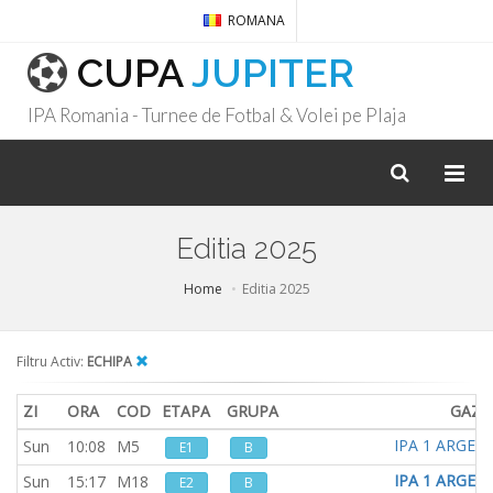
ROMANA
CUPA
JUPITER
IPA Romania - Turnee de Fotbal & Volei pe Plaja
Editia 2025
Home
Editia 2025
Filtru Activ:
ECHIPA
ZI
ORA
COD
ETAPA
GRUPA
GAZD
IPA 1 ARGES
Sun
10:08
M5
E1
B
IPA 1 ARGES
Sun
15:17
M18
E2
B